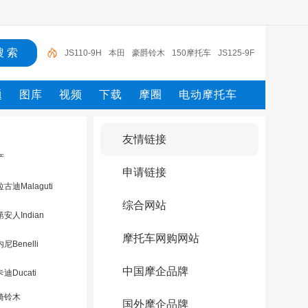
JS110-9H
本田
豪爵铃木
150摩托车
JS125-9F
150
五羊-本田
五羊本田摩托
豪爵铃木骊驰
摩
题
图库
视频
下载
摩圈
电动摩托车
托车
友情链接
产
申请链接
古迪Malaguti
综合网站
安人Indian
摩托车网购网站
尼Benelli
中国摩企品牌
迪Ducati
骑铃木
国外摩企品牌