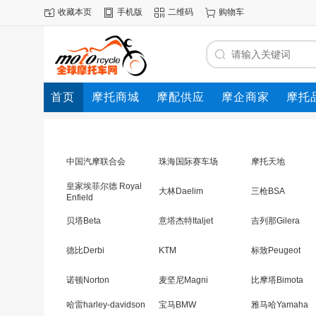
收藏本页
手机版
二维码
购物车
首页
摩托商城
摩配供应
摩企商家
摩托
动态
中国汽摩联合会
珠海国际赛车场
摩托天地
皇家埃菲尔德 Royal
大林Daelim
三枪BSA
Enfield
贝塔Beta
意塔杰特Italjet
吉列那Gilera
德比Derbi
KTM
标致Peugeot
诺顿Norton
麦坚尼Magni
比摩塔Bimota
哈雷harley-davidson
宝马BMW
雅马哈Yamaha