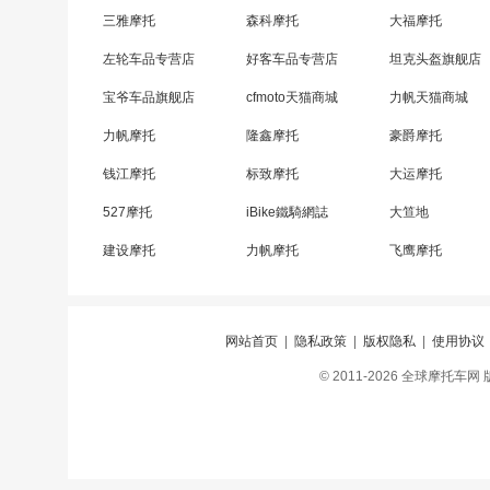
三雅摩托
森科摩托
大福摩托
左轮车品专营店
好客车品专营店
坦克头盔旗舰店
宝爷车品旗舰店
cfmoto天猫商城
力帆天猫商城
力帆摩托
隆鑫摩托
豪爵摩托
钱江摩托
标致摩托
大运摩托
527摩托
iBike鐵騎網誌
大笪地
建设摩托
力帆摩托
飞鹰摩托
网站首页
|
隐私政策
|
版权隐私
|
使用协议
© 2011-2026 全球摩托车