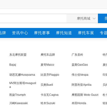
品牌
资讯中心
摩托赛事
摩托知道
摩托车展
专
东北摩托联盟
摩托车品牌
广东圣科
特
Bajaj
麦哥Maico
盖斯GasGas
麦拉
胡思瓦娜Husqvarna
比亚乔Piaggio
伟士伯Vespa
印第
MV阿古斯塔mvagust
贝奥Buell
阿普利亚Aprilia
贝内
a
凯旋Triumph
卡吉瓦Cagiva
摩图固斯 Moto Guzzi
杜卡
川崎Kawasaki
铃木Suzuki
本田Honda
轻