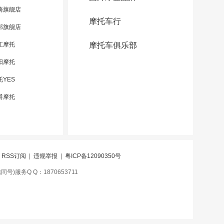
骑旗舰店
摩托车行
邦旗舰店
江摩托
摩托车俱乐部
阳摩托
托YES
爵摩托
|
RSS订阅
|
违规举报
|
粤ICP备12090350号
号)服务Q Q：1870653711