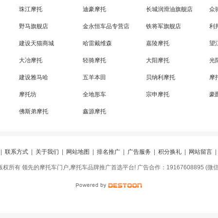
珠江摩托
迪豪摩托
长城润滑油旗舰店
众
野马旗舰店
金永恒车品专营店
铁将军旗舰店
利
建设天猫商城
哈雷戴维森
嘉陵摩托
望
大冶摩托
轻骑摩托
大阳摩托
光
建设雅马哈
五羊本田
贝纳利摩托
摩
摩托坊
全地形车
宗申摩托
豪
佛斯弟摩托
鑫源摩托
|
联系方式
|
关于我们
|
网站地图
|
排名推广
|
广告服务
|
积分换礼
|
网站留言
网 版权所有 领先的摩托车门户,摩托车品牌推广首选平台! 广告合作：19167608895 (微信同