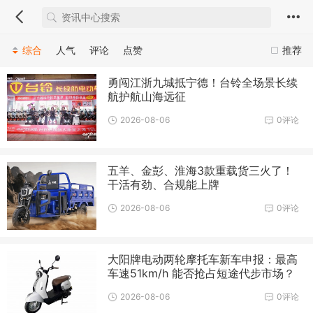
综合
人气
评论
点赞
推荐
勇闯江浙九城抵宁德！台铃全场景长续
航护航山海远征
2026-08-06
0评论
五羊、金彭、淮海3款重载货三火了！
干活有劲、合规能上牌
2026-08-06
0评论
大阳牌电动两轮摩托车新车申报：最高
车速51km/h 能否抢占短途代步市场？
2026-08-06
0评论