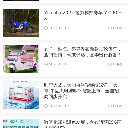
Yamaha 2027 拉力越野赛车 YZ250F
X
2026-08-05
0评论
五羊、淮海、盛昊发布新款三轮篷车，
遮阳挡雨，驾乘舒适，夏季出行必备！
2026-08-05
0评论
旺季大战，天能再添“超级武器”！“天
擎”半固态电池即将震撼上市，全国招
商同步开启
2026-08-05
0评论
数智化赋能绿色发展，台铃斩获ESG两
大重磅奖项